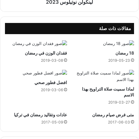
ا
ت
لينكولن نوتيلوس 2023
ت
ي
ي
ل
و
س
مقالات ذات صلة
2
0
2
18 رمضان
فقدان الوزن في رمضان
3
2019-03-08
2019-05-23
افضل فطور صحي
لماذا سميت صلاة التراويح بهذا
2019-03-06
الاسم
2019-03-27
متى فرض صيام رمضان
عادات وتقاليد رمضان في تركيا
2017-05-09
2017-06-03