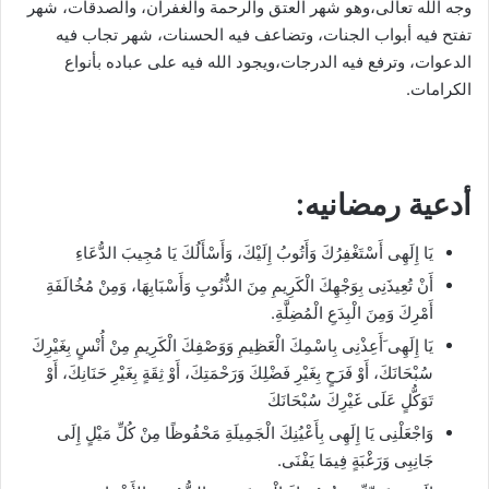
وجه الله تعالى،وهو شهر العتق والرحمة والغفران، والصدقات، شهر
تفتح فيه أبواب الجنات، وتضاعف فيه الحسنات، شهر تجاب فيه
الدعوات، وترفع فيه الدرجات،ويجود الله فيه على عباده بأنواع
الكرامات.
أدعية رمضانيه:
يَا إِلَهِى أَسْتَغْفِرُكَ وَأَتُوبُ إِلَيْكَ، وَأَسْأَلُكَ يَا مُجِيبَ الدُّعَاءِ
أَنْ تُعِيذَنِى بِوَجْهِكَ الْكَرِيمِ مِنَ الذُّنُوبِ وَأَسْبَابِهَا، وَمِنْ مُخُالَفَةِ
أَمْرِكَ وَمِنَ الْبِدَعِ الْمُضِلَّةِ.
يَا إِلَهِى َأَعِذْنِى بِاسْمِكَ الْعَظِيمِ وَوَصْفِكَ الْكَرِيمِ مِنْ أُنْسٍ بِغَيْرِكَ
سُبْحَانَكَ، أَوْ فَرَحٍ بِغَيْرِ فَضْلِكَ وَرَحْمَتِكَ، أَوْ ثِقَةٍ بِغَيْرِ حَنَانِكَ، أَوْ
تَوَكُّلٍ عَلَى غَيْرِكَ سُبْحَانَكَ
وَاجْعَلْنِى يَا إِلَهِى بِأَعْيُنِكَ الْجَمِيلَةِ مَحْفُوظًا مِنْ كُلِّ مَيْلٍ إِلَى
جَانِبِى وَرَغْبَةٍ فِيمَا يَفْنَى.