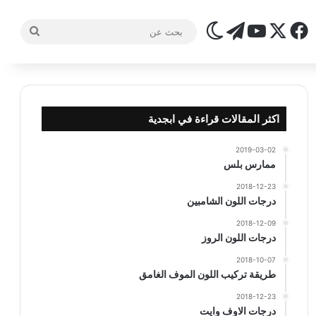
‫X
فيسبوك
تيلقرام
‫YouTube
الوضع المظلم
بحث
عن
اكثر المقالات قراءة في ابجدية
2019-03-02
ممارس بلس
2018-12-23
درجات اللون الشامبين
2018-12-09
درجات اللون الروز
2018-10-07
طريقة تركيب اللون الموف الغامق
2018-12-23
درجات الاوف وايت