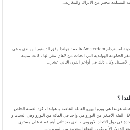
الية المسلمة تنحدر من الاتراك والمغاربة…
ما هي عاصمة هولندا ؟ عاصمة هولندا هي امستردام : Amsterdam مدينة امستردام Amsterdam عاصمة هولندا وفق الدستور الهولندي و هي
الحكومة الهولندية التي اتخذت من لاهاي مقرا لها . كانت مدينة
 الأمستل وكان ذلك في أواخر القرن الثاني عشر…
دا ؟
لة هولندا هي يورو اليورو العملة الخاصة بـ هولندا ، كود العملة الخاص
بـ عملات اليورو هو EUR . الفئة الأصغر من اليورو هي واحد في المائة من اليورو وهي السنت و
حدة في دول الاتحاد الاوروبي ، الذي يعد ثاني أهم عملة على مستوى
عد الدولار الأمريكي . القطع المعدنية من اليورو تم…