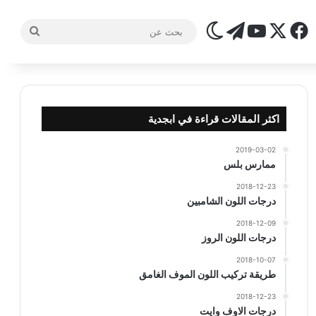
‫X
فيسبوك
تيلقرام
‫YouTube
الوضع المظلم
بحث
عن
اكثر المقالات قراءة في ابجدية
2019-03-02
ممارس بلس
2018-12-23
درجات اللون الشامبين
2018-12-09
درجات اللون الروز
2018-10-07
طريقة تركيب اللون الموف الغامق
2018-12-23
درجات الاوف وايت