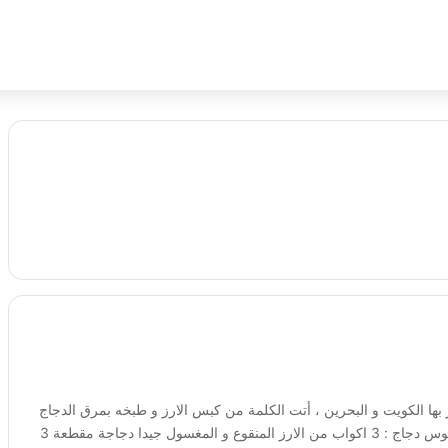
ليجية اللذيذة تشتهر بها الكويت و البحرين ، أتت الكلمة من كبس الارز و طبخه بمرق الدجاج
و قلبت الكاف إلى جيم لأن النطق يكون باللهجة الكويتية . مقادير مجبوس دجاج : 3 اكواب من الارز المنقوع و المغسول جيدا دجاجة مقطعة 3