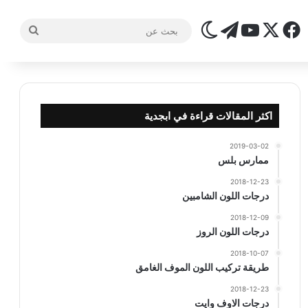
‫X
فيسبوك
تيلقرام
‫YouTube
الوضع المظلم
بحث
عن
اكثر المقالات قراءة في ابجدية
2019-03-02
ممارس بلس
2018-12-23
درجات اللون الشامبين
2018-12-09
درجات اللون الروز
2018-10-07
طريقة تركيب اللون الموف الغامق
2018-12-23
درجات الاوف وايت