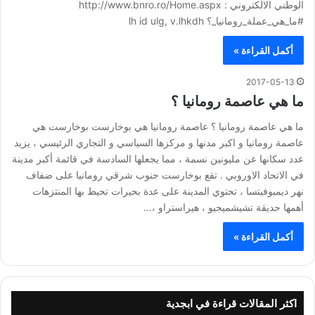
الوطني الالكتروني : http://www.bnro.ro/Home.aspx
#ما_هي_عملة_رومانيا_؟ lh id ulg, v.lhkdh
أكمل القراءة »
2017-05-13
ما هي عاصمة رومانيا ؟
ما هي عاصمة رومانيا ؟ عاصمة رومانيا هي بوخارست بوخارست هي
عاصمة رومانيا و اكبر مدنها و مركزها السياسي و التجاري الرئيسي ، يزيد
عدد سكانها عن مليونين نسمة ، مما يجعلها السادسة في قائمة أكبر مدينة
في الاتحاد الاوروبي . تقع بوخارست جنوب شرقي رومانيا على ضفاف
نهر ديمبوفيتسا ، تحتوي المدينة على عدة بحيرات تحيط بها المنتزهات
أهمها حديقة تشيشميجيو ، هيراستراو ،…
أكمل القراءة »
اكثر المقالات قراءة في ابجدية