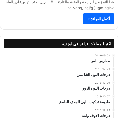
هذا النوع من الرايضة والمتعة والاثارة . #اسم_رياضة_التزلج_على_الماء
hsl vdhq, hgj/g[ ugm hglhx
أكمل القراءة »
اكثر المقالات قراءة في ابجدية
2019-03-02
ممارس بلس
2018-12-23
درجات اللون الشامبين
2018-12-09
درجات اللون الروز
2018-10-07
طريقة تركيب اللون الموف الغامق
2018-12-23
درجات الاوف وايت