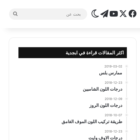
‫X
فيسبوك
تيلقرام
‫YouTube
الوضع المظلم
بحث
عن
اكثر المقالات قراءة في ابجدية
2019-03-02
ممارس بلس
2018-12-23
درجات اللون الشامبين
2018-12-09
درجات اللون الروز
2018-10-07
طريقة تركيب اللون الموف الغامق
2018-12-23
درجات الاوف وايت