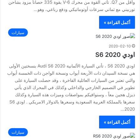
وأقل من Q7. تأتي القوة من محرك V-6 بقوة 335 حصاناً مزود بشاحن
توربيني مع ثماني سرعات أوتوماتيكي ودفع رباعي، وهو…
أكمل القراءة »
سيارات
2020-02-10
اودي S6 2020
اودي S6 2020 ، تأتي السيارة الألمانية Audi S6 2020 بنسختين الأولى
هي نسخة السيدان ذات الأربعة أبواب ونسخة الواجن ذات الخمسة أبواب
والتي تعتبر من السيارات العائلية الفاخرة ، وقد حصلت السيارة على
تطوير في التصميم الخارجي والداخلي وكذلك في المحرك الذي يأتي
ديزل هجين معاً ، وسنوافيكم بمواصفات وميزات هذه السيارة وكذلك
سعرها بالمملكة العربية السعودية وسعرها بالدولار الامريكي . اودي S6
2020…
أكمل القراءة »
سيارات