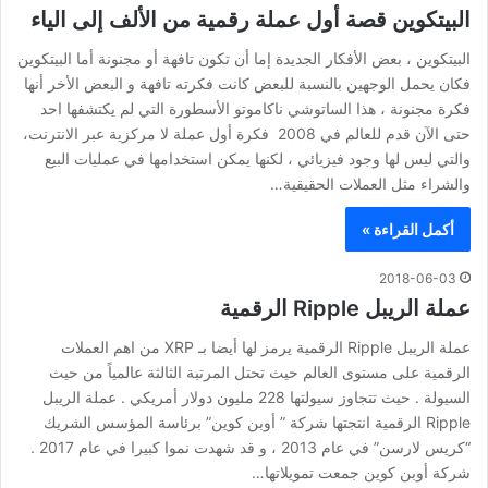
البيتكوين قصة أول عملة رقمية من الألف إلى الياء
البيتكوين ، بعض الأفكار الجديدة إما أن تكون تافهة أو مجنونة أما البيتكوين
فكان يحمل الوجهين بالنسبة للبعض كانت فكرته تافهة و البعض الأخر أنها
فكرة مجنونة ، هذا الساتوشي ناكاموتو الأسطورة التي لم يكتشفها احد
حتى الآن قدم للعالم في 2008 فكرة أول عملة لا مركزية عبر الانترنت،
والتي ليس لها وجود فيزيائي ، لكنها يمكن استخدامها في عمليات البيع
والشراء مثل العملات الحقيقية…
أكمل القراءة »
2018-06-03
عملة الريبل Ripple الرقمية
عملة الريبل Ripple الرقمية يرمز لها أيضا بـ XRP من اهم العملات
الرقمية على مستوى العالم حيث تحتل المرتبة الثالثة عالمياً من حيث
السيولة . حيث تتجاوز سيولتها 228 مليون دولار أمريكي . عملة الريبل
Ripple الرقمية انتجتها شركة ” أوبن كوين” برئاسة المؤسس الشريك
“كريس لارسن” في عام 2013 ، و قد شهدت نموا كبيرا في عام 2017 .
شركة أوبن كوين جمعت تمويلاتها…