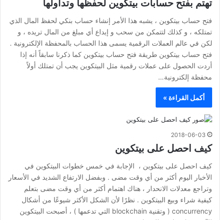
تهتم بفتح حسابات بيتكوين لحفظها وتداولها
فتح حساب بيتكوين ، يشبه هذا الأمر إنشاء حساب بنكي لحفظ المال الذي
تمتلكه ، و كذلك لتتمكن من سحب و إيداع أي مبلغ من المال تريده ، و
لكن في عالم العملات الرقمية يسمى هذا الحساب بالمحفظة الإلكترونية .
فتح حساب بيتكوين طريقة فتح حساب بيتكوين كما ذكرنا سابقاً أنه إذا
أردت الحصول على عملات رقمية مثل البيتكوين يجب أن تمتلك أولاً
محفظة إلكترونية…
أكمل القراءة »
2018-06-03
كيف احصل على بيتكوين
كيف احصل على بيتكوين ، الإجابة في خمس خطوات البيتكوين في
الأخبار اليوم أكثر من أي وقت مضى . وبفضل الارتفاع الشديد في الأسعار
وتراجع معدلات الانحدار ، هناك اهتمام أكثر من أي وقت مضى بتعلم
كيفية شراء وبيع البيتكوين . نظرًا لأن الشكل الأكثر شيوعًا من أشكال
concurrency ( وتقنية blockchain التي تدعمها ) ، أصبحت البيتكوين