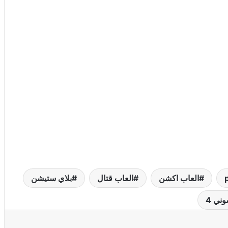
العاب اكشن
العاب قتال
بلاي ستيشن
ني 4
عة