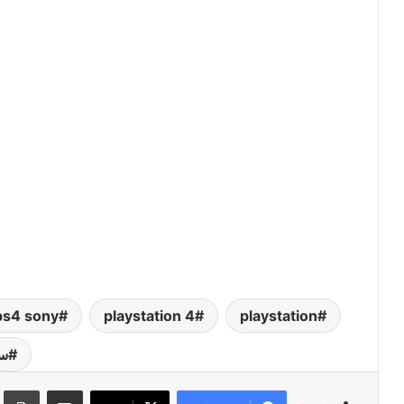
ps4 sony
playstation 4
playstation
سو
مشاركة عبر البريد
طبا