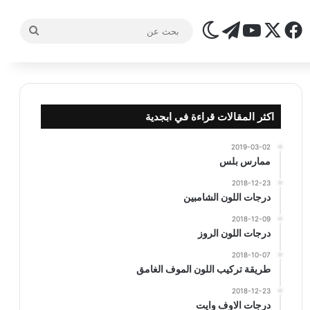
‫X
فيسبوك
تيلقرام
‫YouTube
الوضع المظلم
بحث
عن
اكثر المقالات قراءة في ابجدية
2019-03-02
ممارس بلس
2018-12-23
درجات اللون الشامبين
2018-12-09
درجات اللون الروز
2018-10-07
طريقة تركيب اللون الموف الغامق
2018-12-23
درجات الاوف وايت