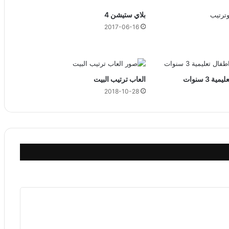
d
e
بلاي ستيشن 4
n
2017-06-16
t
i
t
y
 3 سنوات
العاب ترتيب البيت
2018-10-28