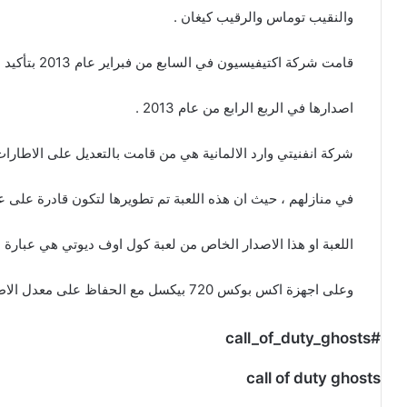
والنقيب توماس والرقيب كيغان .
قامت شركة اكتيفيسيون في السابع من فبراير عام 2013 بتأكيد ان لعبة call of duty ghosts هي قيد التطوير وسيتم
اصدارها في الربع الرابع من عام 2013 .
شركة انفنيتي وارد الالمانية هي من قامت بالتعديل على الاطا
في منازلهم ، حيث ان هذه اللعبة تم تطويرها لتكون قادرة على 
اللعبة او هذا الاصدار الخاص من لعبة كول اوف ديوتي هي عبارة عن 1080 بيكسل على منصة العاب بلاي ستيش
وعلى اجهزة اكس بوكس 720 بيكسل مع الحفاظ على معدل الاطارات في اللعبة اثناء العرض .
#call_of_duty_ghosts
call of duty ghosts