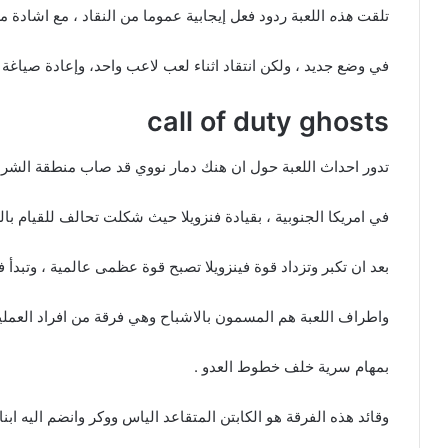
تلقت
هذه
اللعبة ردود فعل إيجابية عموما من النقاد ، مع اشادة م
في وضع جديد ، ولكن انتقاد اثناء لعب لاعب واحد، وإعادة صياغة ا
call of duty ghosts
تدور احداث اللعبة حول ان هنك دمار نووي قد صاب منطقة الشرق 
في امريكا الجنوبية ، بقيادة فنزويلا حيث شكلت تحالف للقيام بالرد
بعد ان تكبر وتزداد قوة فينزويلا تصبح قوة عظمى عالمية ، وتبدأ 
واطراف اللعبة هم المسمون بالاشباح وهي فرقة من افراد العمليا
بمهام سرية خلف خطوط العدو .
وقائد هذه الفرقة هو الكابتن المتقاعد الياس ووكر وانضم اليه ابنا