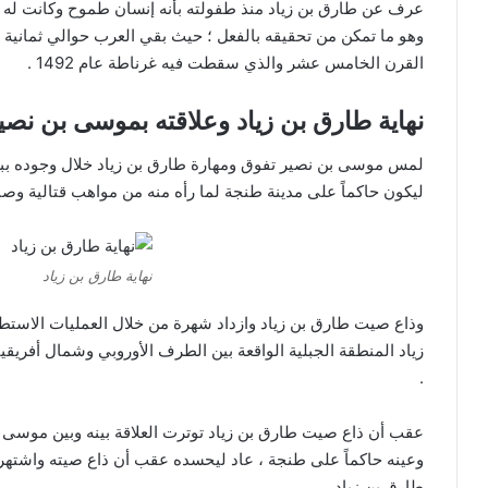
عرف عن طارق بن زياد منذ طفولته بأنه إنسان طموح وكانت له الأح
وهو ما تمكن من تحقيقه بالفعل ؛ حيث بقي العرب حوالي ثمانية 
القرن الخامس عشر والذي سقطت فيه غرناطة عام 1492 .
نهاية طارق بن زياد وعلاقته بموسى بن نصي
لمس موسى بن نصير تفوق ومهارة طارق بن زياد خلال وجوده ببلاد
ليكون حاكماً على مدينة طنجة لما رأه منه من مواهب قتالية وصب
نهاية طارق بن زياد
وذاع صيت طارق بن زياد وازداد شهرة من خلال العمليات الاستطلا
زياد المنطقة الجبلية الواقعة بين الطرف الأوروبي وشمال أفريق
.
عقب أن ذاع صيت طارق بن زياد توترت العلاقة بينه وبين موسى 
وعينه حاكماً على طنجة ، عاد ليحسده عقب أن ذاع صيته واشتهر ف
طارق بن زياد .