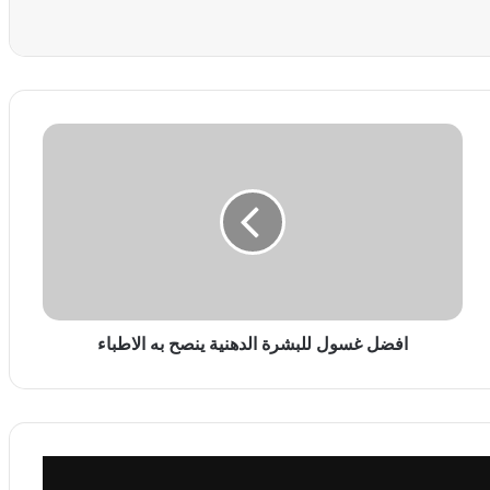
ا
ف
ض
ل
غ
س
و
ل
ل
ل
افضل غسول للبشرة الدهنية ينصح به الاطباء
ب
ش
ر
ة
ا
ل