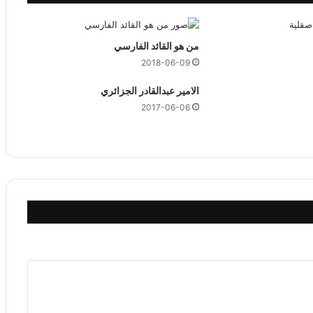
د
ه
ن
من هو القائد الفارسي
ي
2018-06-09
ة
ي
الامير عبدالقادر الجزائري
ن
2017-06-06
ص
ح
ب
ه
ا
ل
ا
ط
ب
ا
ء