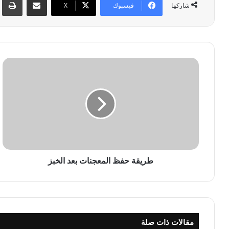
فيسبوك
‫X
شاركها
ط
ر
ي
ق
ة
ح
ف
ظ
ا
ل
طريقة حفظ المعجنات بعد الخبز
م
ع
ج
ن
ا
مقالات ذات صلة
ت