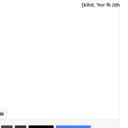
kihd, 'hvr fk /dh]
ا
مشاركة عبر البريد
طبا