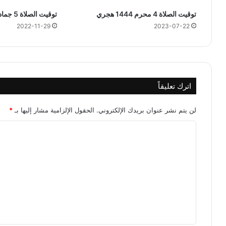
4
ه
توقيت الصلاة 4 محرم 1444 هجري
توقيت الصلاة 5 جمادى الأولى 1444 هجري
ج
2022-11-29
2023-07-22
ر
ي
اترك تعليقاً
لن يتم نشر عنوان بريدك الإلكتروني.
الحقول الإلزامية مشار إليها بـ
*
ا
ل
ت
ع
ل
ي
ق