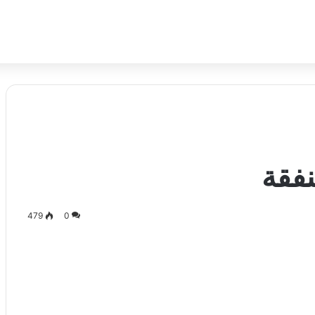
نفقة
479
0