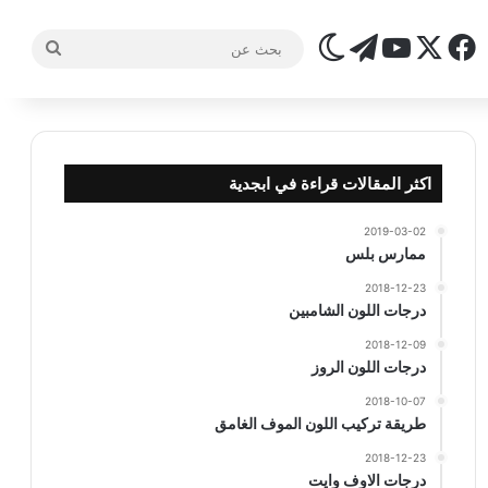
‫X
فيسبوك
تيلقرام
‫YouTube
الوضع المظلم
بحث
عن
اكثر المقالات قراءة في ابجدية
2019-03-02
ممارس بلس
2018-12-23
درجات اللون الشامبين
2018-12-09
درجات اللون الروز
2018-10-07
طريقة تركيب اللون الموف الغامق
2018-12-23
درجات الاوف وايت