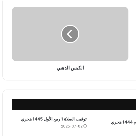
ا
ل
ك
ي
س
ا
ل
د
ه
ن
الكيس الدهني
ي
توقيت الصلاة 1 ربيع الأول 1445 هجري
2025-07-02