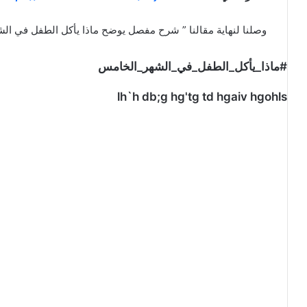
وصلنا لنهاية مقالنا ” شرح مفصل يوضح ماذا يأكل الطفل في الش
#ماذا_يأكل_الطفل_في_الشهر_الخامس
lh`h db;g hg'tg td hgaiv hgohls