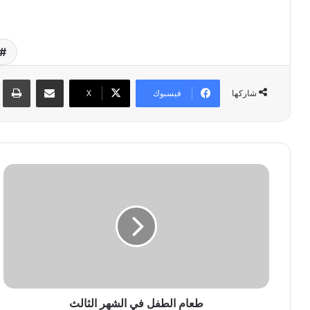
مشاركة عبر البريد
طبا
فيسبوك
‫X
شاركها
ط
ع
ا
م
ا
ل
ط
ف
ل
ف
طعام الطفل في الشهر الثالث