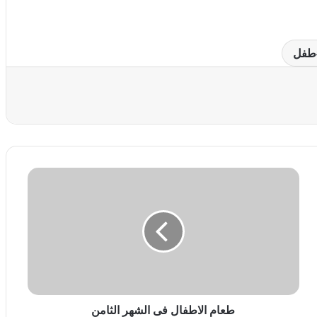
طفل
عة
ط
ع
ا
م
ا
ل
ا
ط
ف
ا
طعام الاطفال فى الشهر الثامن