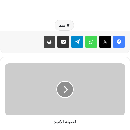
اسد
واتساب
تيلقرام
مشاركة عبر البريد
طباعة
ف
ص
ي
ل
ة
ا
ل
ا
س
د
فصيلة الاسد