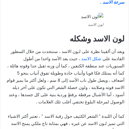
سرعة الاسد
.
لون الاسد
لون الاسد وشكله
وبعد أن ألقينا نظرة على لـون الاسد ، سنتحدث من خلال السطور
القادمة على
شكل الاسد
، حيث يعد الأسد واحدا من أطول
السنوريات عند منطقة الكتفين ، كما أن وزنه ثقيل جدا وقوته هائلة ،
كما أنه يمتلك فكا قويا وأنياب حادة وطويلة تفوق أنياب بنحو 5
أضعاف ، ويصل طول ناب الأسد إلى 8 سم ، ولعل أكثر ما يميز قوام
الاسد قوته وصلابته ، ولون خصلة الشعر التي تكون على آخر ذيله
أسود ، أما الأشبال مرقطة برقطٍ وردية بنية على كل جسدها ، وعند
الوصول لمرحلة البلوغ تختفي أغلب تلك العلامات .
كما أن اللبدة ” الشعر الكثيف حول رقبة الاسد ” ، تعتبر أكثر الاشياء
التي تميز لـون الاسد عن غيره ، فهي بمثابة تاج ملكي يمنح الاسد