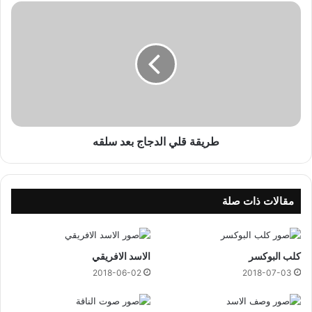
ط
ر
ي
ق
ة
ق
ل
ي
ا
ل
طريقة قلي الدجاج بعد سلقه
د
ج
ا
ج
مقالات ذات صلة
ب
ع
د
كلب البوكسر
الاسد الافريقي
س
ل
2018-06-02
2018-07-03
ق
ه