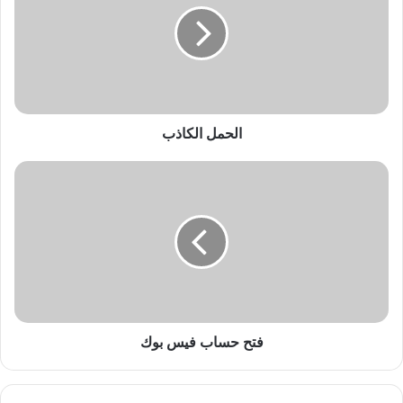
م
ل
ا
ل
ك
ا
ذ
الحمل الكاذب
ب
ف
ت
ح
ح
س
ا
ب
ف
ي
س
فتح حساب فيس بوك
ب
و
ك