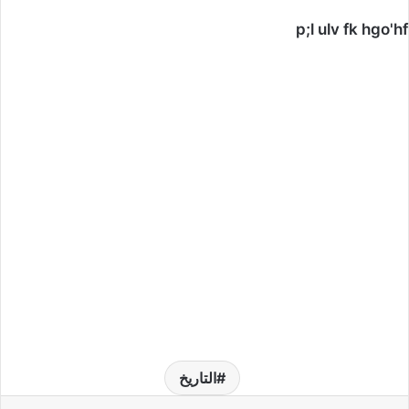
p;l ulv fk hgo'hf
التاريخ