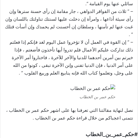
سائلي عنها يوم القيامة “.
– ” ثلاث من الفواقر الدواهي ، جار مقامة إن رأى حسنة سترها وإن
رأى سيئة أذاعها ، وامرأة إن دخلت عليها لسنتك تناولتك باللسان وإن
غبت عنها لم تأمنها ، وسلطان إن أحسنت لم يحمدك وإن أسأت قتلك
” .
– ” إن القوة في العمل أن لا تؤخروا عمل اليوم لغد فإنكم إذا فعلتم
ذلك تداركت عليكم الأعمال فلم تدروا أيها تأخذون فأضعتم ، فإذا
خيرتم بين أمرين أحدهما للدنيا والآخر للآخرة ، فاختاروا أمر اﻵخرة
على أمر الدنيا ، فإن الدنيا تفنى وإنن اﻵخرة تبقى ، كونوا من الله
على وجل، وتعلموا كتاب الله فإنه ينابيع العلم وربيع القلوب ” .
حكم عمر بن الخطاب
نصل لنهاية مقالتنا التي تعرفنا بها على اشهر حكم عمر بن الخطاب ،
نتمنى اعجباكم من خلال قراءة حكم عمر بن الخطاب .
#حكم_عمر_بن_الخطاب