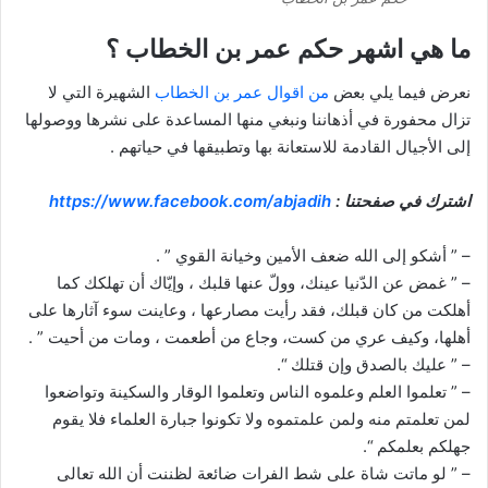
ما هي اشهر حكم عمر بن الخطاب ؟
نعرض فيما يلي بعض
من اقوال عمر بن الخطاب
الشهيرة التي لا
تزال محفورة في أذهاننا ونبغي منها المساعدة على نشرها ووصولها
إلى الأجيال القادمة للاستعانة بها وتطبيقها في حياتهم .
اشترك في صفحتنا :
https://www.facebook.com/abjadih
– ” أشكو إلى الله ضعف الأمين وخيانة القوي ” .
– ” غمض عن الدّنيا عينك، وولّ عنها قلبك ، وإيّاك أن تهلكك كما
أهلكت من كان قبلك، فقد رأيت مصارعها ، وعاينت سوء آثارها على
أهلها، وكيف عري من كست، وجاع من أطعمت ، ومات من أحيت ” .
– ” عليك بالصدق وإن قتلك “.
– ” تعلموا العلم وعلموه الناس وتعلموا الوقار والسكينة وتواضعوا
لمن تعلمتم منه ولمن علمتموه ولا تكونوا جبارة العلماء فلا يقوم
جهلكم بعلمكم “.
– ” لو ماتت شاة على شط الفرات ضائعة لظننت أن الله تعالى