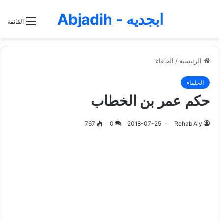
ابجديه - Abjadih
القائمة
الرئيسية
/
الخلفاء
الخلفاء
حكم عمر بن الخطاب
767
0
2018-07-25
Rehab Aly