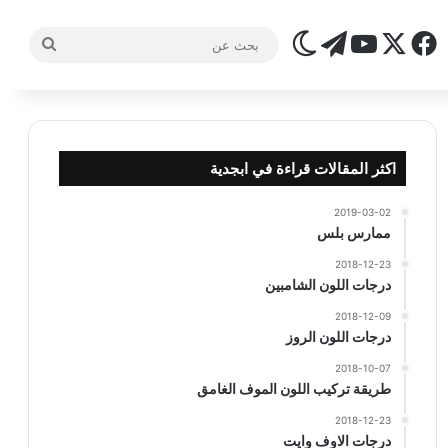
‫X
فيسبوك
تيلقرام
‫YouTube
الوضع المظلم
بحث
عن
اكثر المقالات قراءة في ابجدية
2019-03-02
ممارس بلس
2018-12-23
درجات اللون الشامبين
2018-12-09
درجات اللون الروز
2018-10-07
طريقة تركيب اللون الموف الغامق
2018-12-23
درجات الاوف وايت