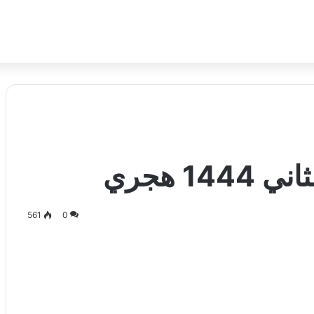
561
0