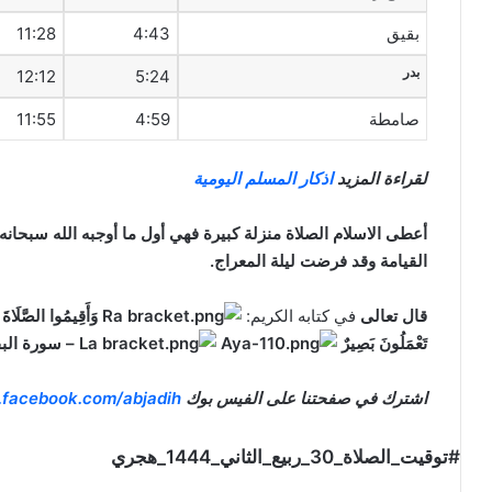
بقيق
4:43
11:28
بدر
12:12
5:24
صامطة
4:59
11:55
لقراءة المزيد
اذكار المسلم اليومية
أعطى الاسلام الصلاة منزلة كبيرة فهي أول ما أوجبه الله سبحانه
القيامة وقد فرضت ليلة المعراج.
قال تعالى
في كتابه الكريم:
وَأَقِيمُوا الصَّلَاةَ و
تَعْمَلُونَ بَصِيرٌ
– سورة الب
اشترك في صفحتنا على الفيس بوك
.facebook.com/abjadih
#توقيت_الصلاة_30_ربيع_الثاني_1444_هجري