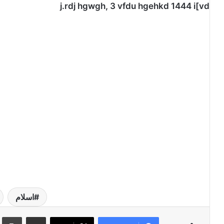
j.rdj hgwgh, 3 vfdu hgehkd 1444 i[vd
اسلام
مشاركة عبر البريد
طبا