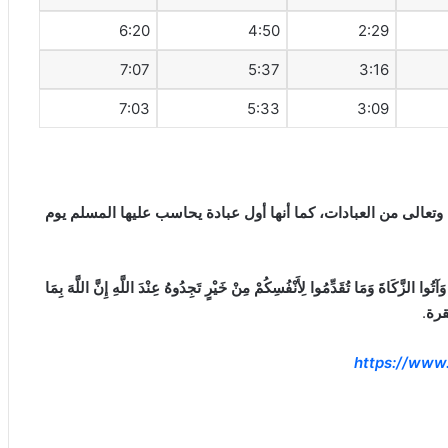
6:20
4:50
2:29
7:07
5:37
3:16
7:03
5:33
3:09
 وتعالى من العبادات، كما أنها أول عبادة يحاسب عليها المسلم يوم
َآتُوا الزَّكَاةَ وَمَا تُقَدِّمُوا لِأَنْفُسِكُمْ مِنْ خَيْرٍ تَجِدُوهُ عِنْدَ اللَّهِ إِنَّ اللَّهَ بِمَا
قرة
.
https://www