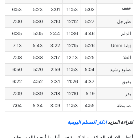
عفيف
6:53
5:23
3:01
11:53
5:02
طبرجل
5:27
12:12
3:10
5:30
7:00
الدلم
4:46
11:36
2:44
5:05
6:35
7:13
5:43
3:22
12:15
5:26
Umm Lajj
العلا
5:25
12:13
3:17
5:38
7:08
ضليع رشيد
5:04
11:53
2:59
5:20
6:50
بقيق
4:37
11:26
2:31
4:52
6:22
بدر
5:19
12:10
3:18
5:39
7:09
صامطة
4:55
11:53
3:09
5:34
7:04
لقراءة المزيد
اذكار المسلم اليومية
أعطى الاسلام الصلاة منزلة كبيرة فهي أول ما أوجبه الله سبحانه