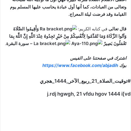
وتعالى من العبادات، كما أنها أول عبادة يحاسب عليها المسلم يوم
القيامة وقد فرضت ليلة المعراج.
قال تعالى
في كتابه الكريم:
وَأَقِيمُوا الصَّلَاةَ
وَآتُوا الزَّكَاةَ وَمَا تُقَدِّمُوا لِأَنْفُسِكُمْ مِنْ خَيْرٍ تَجِدُوهُ عِنْدَ اللَّهِ إِنَّ اللَّهَ بِمَا
تَعْمَلُونَ بَصِيرٌ
– سورة البقرة
.
اشترك في صفحتنا على الفيس
بوك
https://www.facebook.com/abjadih
#توقيت_الصلاة_21_ربيع_الآخر_1444_هجري
j.rdj hgwgh, 21 vfdu hgov 1444 i[vd