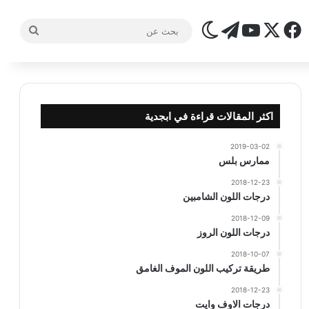
‫X
فيسبوك
تيلقرام
‫YouTube
الوضع المظلم
بحث
عن
اكثر المقالات قراءة في ابجدية
2019-03-02
ممارس بلس
2018-12-23
درجات اللون الشامبين
2018-12-09
درجات اللون الروز
2018-10-07
طريقة تركيب اللون الموف الغامق
2018-12-23
درجات الاوف وايت