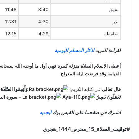
بقيق
3:40
11:48
بدر
4:30
12:31
صامطة
4:29
12:15
لقراءة المزيد
اذكار المسلم اليومية
أعطى الاسلام الصلاة منزلة كبيرة فهي أول ما أوجبه الله سبحانه
القيامة وقد فرضت ليلة المعراج.
قال تعالى
في كتابه الكريم:
وَأَقِيمُوا الصَّلَاةَ و
تَعْمَلُونَ بَصِيرٌ
– سورة الب
اشترك في صفحتنا على الفيس بوك
ابجديه
#توقيت_الصلاة_15_محرم_1444_هجري