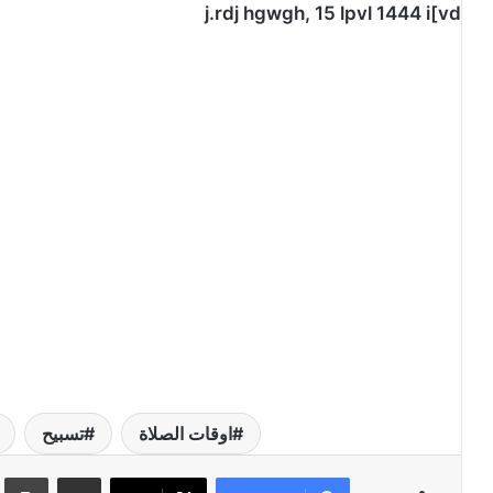
j.rdj hgwgh, 15 lpvl 1444 i[vd
اوقات الصلاة
تسبيح
مشاركة عبر البريد
طبا