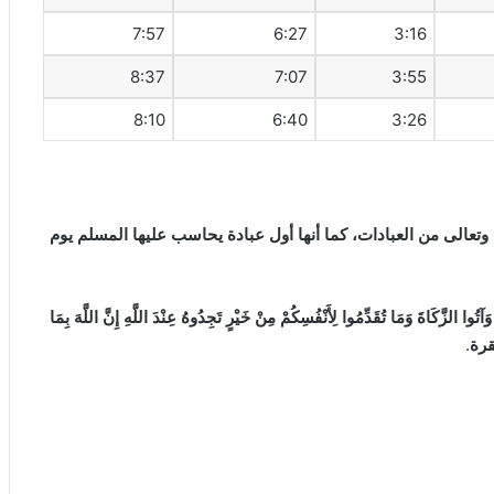
7:57
6:27
3:16
8:37
7:07
3:55
8:10
6:40
3:26
 وتعالى من العبادات، كما أنها أول عبادة يحاسب عليها المسلم يوم
َآتُوا الزَّكَاةَ وَمَا تُقَدِّمُوا لِأَنْفُسِكُمْ مِنْ خَيْرٍ تَجِدُوهُ عِنْدَ اللَّهِ إِنَّ اللَّهَ بِمَا
قرة
.