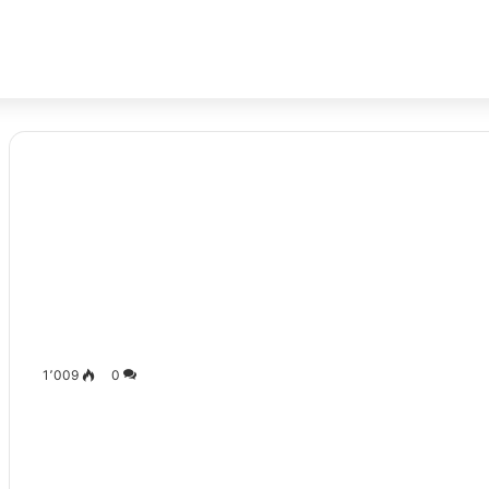
1٬009
0