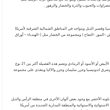
خضراوات والحبوب والذرة والخضار والزهور .
سبيا وقصير الذيل ويتواجد في المناطق الشمالية الشرقية لأمريكا
-الموز -التفاح ) ومجموعة من الخضار مثل (-الهندباء – أوراق
يعتبر من انواع الببغاء التي يفضل بعض الناس تربيتها ويتميز بلونه الأبيض أو الأسود أو الرمادي وتضم هذه الفصيلة أكثر من 21 نوع
 وشرق اندونيسيا وجزر سليمان وجزر والاكيا ويتغذى على مجموعة
ز بلونه الأخضر مع وجود بعض ألوان الأخرى في منطقة الرأس والذيل
ستوائية والاستوائية والمنطقة المدارية الجديدة من أمريكا