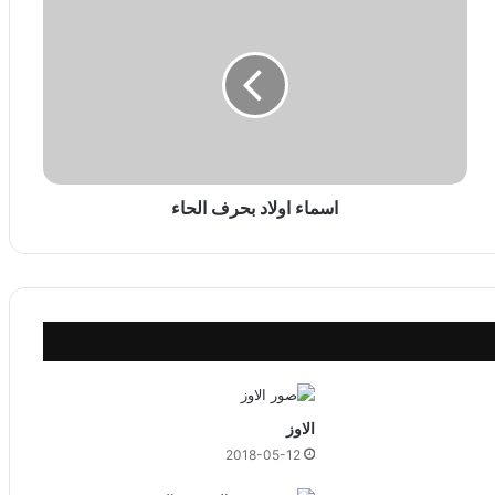
س
م
ا
ء
ا
و
ل
ا
د
اسماء اولاد بحرف الحاء
ب
ح
ر
ف
ا
ل
ح
ا
ء
الاوز
2018-05-12