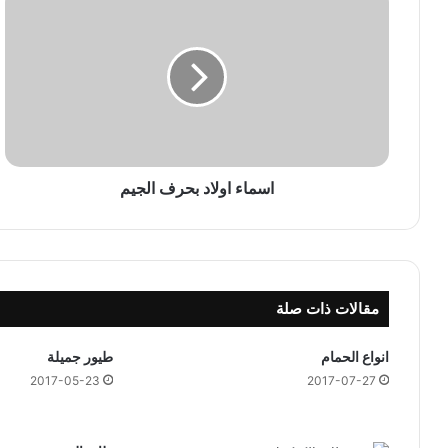
س
م
ا
ء
ا
و
ل
ا
د
اسماء اولاد بحرف الجيم
ب
ح
ر
ف
ا
مقالات ذات صلة
ل
ج
ي
انواع الحمام
طيور جميلة
م
2017-05-23
2017-07-27