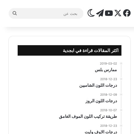
‫X
فيسبوك
تيلقرام
‫YouTube
الوضع المظلم
بحث
عن
اكثر المقالات قراءة في ابجدية
2019-03-02
ممارس بلس
2018-12-23
درجات اللون الشامبين
2018-12-09
درجات اللون الروز
2018-10-07
طريقة تركيب اللون الموف الغامق
2018-12-23
درجات الاوف وايت