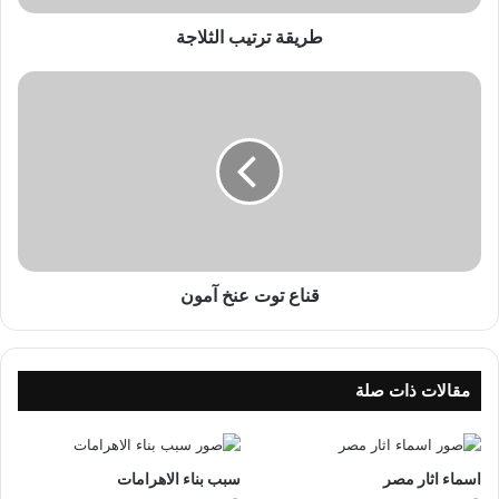
ي
ب
طريقة ترتيب الثلاجة
ا
ل
ق
ث
ن
ل
ا
ا
ع
ج
ت
ة
و
ت
ع
ن
خ
قناع توت عنخ آمون
آ
م
و
ن
مقالات ذات صلة
اسماء اثار مصر
سبب بناء الاهرامات