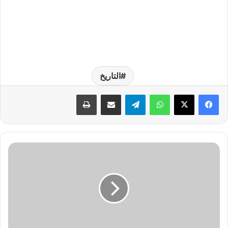
التاريخ
واتساب
تيلقرام
مشاركة عبر البريد
طباعة
ط
ر
ي
ق
ة
ت
ر
ت