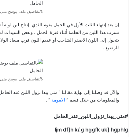
بالتفاصيل ملف يوضح متى ي
إن بعد إنتهاء الثلث الأول في الحمل يقوم الثدي بإنتاج لبن لون
تسرب هذا اللبن من الحلمة أثناء فترة الحمل ، وبعض السيدات لم 
يتحول إلى اللون الاصفر الشاحب أو عديم اللون قرب ميعاد الولادة
للرضيع .
بالتفاصيل ملف يوضح متى ي
والآن قد وصلنا إلى نهاية مقالنا ” متى يبدا نزول اللبن عند الحا
والمعلومات من خلال قسم ”
الامومة
” .
#متى_يبدا_نزول_اللبن_عند_الحامل
ljm df]h k/.g hggfk uk] hgphlg