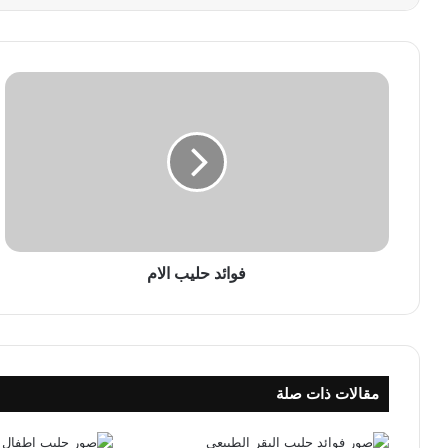
ف
و
ا
ئ
د
ح
ل
ي
ب
ا
فوائد حليب الام
ل
ا
م
مقالات ذات صلة