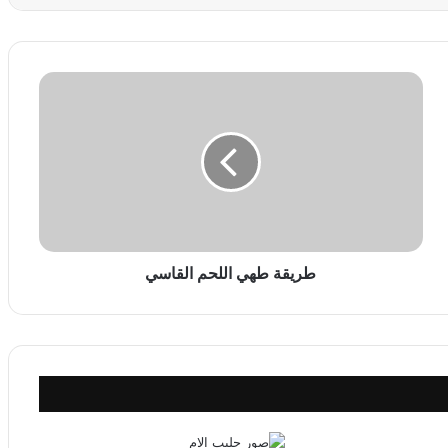
ط
ر
ي
ق
ة
ط
ه
ي
ا
ل
طريقة طهي اللحم القاسي
ل
ح
م
ا
ل
ق
ا
س