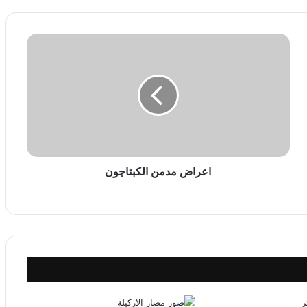
ا
ع
ر
ا
ض
م
د
م
ن
ا
اعراض مدمن الكبتاجون
ل
ك
ب
ت
ا
ج
و
ن