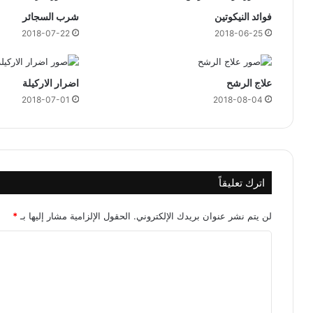
د
فوائد النيكوتين
شرب السجائر
م
2018-07-22
2018-06-25
ع
ك
ا
ف
علاج الرشح
اضرار الاركيلة
ا
2018-07-01
2018-08-04
ن
ي
ل
ت
ع
اترك تعليقاً
و
ي
ض
لن يتم نشر عنوان بريدك الإلكتروني.
الحقول الإلزامية مشار إليها بـ
*
ر
ا
ح
ي
ل
ل
ت
ر
و
ع