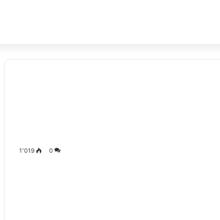
1٬019
0