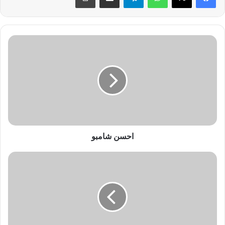
ا
ح
س
ن
ش
ا
م
ب
و
احسن شامبو
ت
ر
ت
ي
ب
ا
ل