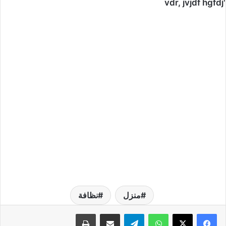
'vdr, jvjdf hgfdj
منزل
نظافة
واتساب
تيلقرام
مشاركة عبر البريد
طباعة