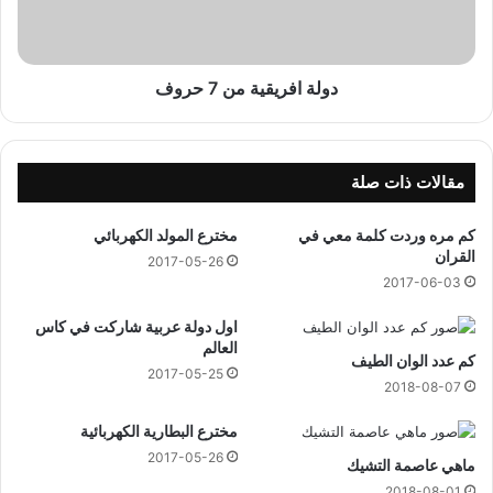
و
ر
ف
ي
ق
ي
دولة افريقية من 7 حروف
ة
م
ن
7
مقالات ذات صلة
ح
ر
كم مره وردت كلمة معي في
مخترع المولد الكهربائي
و
القران
2017-05-26
ف
2017-06-03
اول دولة عربية شاركت في كاس
العالم
كم عدد الوان الطيف
2017-05-25
2018-08-07
مخترع البطارية الكهربائية
2017-05-26
ماهي عاصمة التشيك
2018-08-01