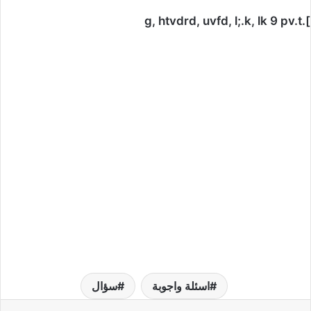
].g, htvdrd, uvfd, l;.k, lk 9 pv.t
اسئلة واجوبة
سؤال