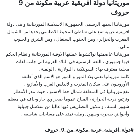
موريتانيا دولة افريقية عربية مكونة من 9
حروف
موريتانيا اسمها الرسمي الجمهورية الاسلامية الموريتانية و هي دولة
افريقية عربية تقع على شاطئ المحيط الاطلسي يحدها من الشمال
المغرب والجزائر ، ومن الجنوب السنغال ، ومن الشرق والجنوب
مالي .
موريتانيا عاصمتها نواكشوط عملتها الاوقية الموريتانية و نظام الحكم
فيها جمهوري ، اللغة الرسمية في البلاد العربية الى جانب لغات
محلية معترف بها : السوننكية ، البولارية ، الولفية .
كلمة موريتانيا تعني بلاد المور و المور هو الاسم الذي أطلقه
الأوروبيون على سكان المغرب والأندلس العرب والأمازيغ .
تقع موريتانيا في المنطقة شمال خط الاستواء حيث تندر الأمطار
وترتفع درجة الحرارة ، المناخ عموماً صحراوي حار وجاف في معظم
شهور السنة . و تتكون التضاريس فيها غالبا من سلاسل جبيلية
وأحواض صخرية وسهول رملية تمتد على مساحات شاسعة .
#دولة_افريقية_عربية_مكونة_من_9_حروف