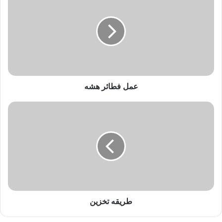
م
ل
ف
ط
ا
ئ
ر
ه
ش
عمل فطائر هشه
ه
ط
ر
ي
ق
ه
ت
خ
ز
ي
ن
طريقه تخزين