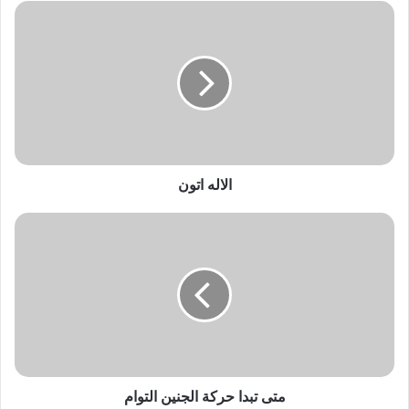
ا
ل
ا
ل
ه
ا
ت
و
ن
الاله اتون
م
ت
ى
ت
ب
د
ا
ح
ر
ك
متى تبدا حركة الجنين التوام