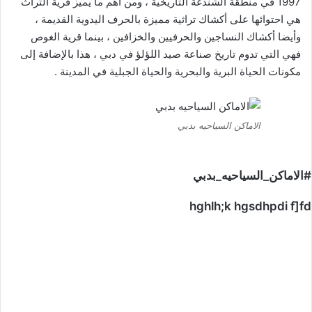
1997 في منطقة الشندغة التاريخية ، ومن أهم ما يميز قرية التراث
هي احتوائها على أكشاك تراثية مميزة بالحرف اليدوية القديمة ،
وأيضا أكشاك النساجين والحرفيين والخزافين ، بينما قرية الغوص
فهي التي تدوم تاريخ صناعة صيد اللؤلؤ في دبي ، هذا بالإضافة إلى
مكونات الحياة البرية والبحرية والحياة الجبلية في المدينة .
الاماكن السياحيه بدبي
#الاماكن_السياحيه_بدبي
hghlh;k hgsdhpdi f]fd