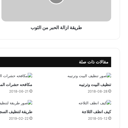
ا
ز
ا
ل
ة
طريقة ازالة الحبر من الثوب
ا
ل
ح
ب
ر
مقالات ذات صلة
م
ن
ا
ل
تنظيف البيت وترتيبه
مكافحه حشرات الم
ث
2018-06-21
2018-08-28
و
ب
كيف انظف الثلاجة
طريقة لتنظيف السجا
2019-02-22
2018-05-12