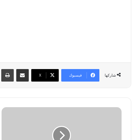
مشاركة عبر البريد
طبا
فيسبوك
‫X
شاركها
ط
ر
ي
ق
ة