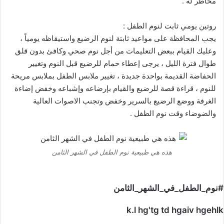
مخاطر له .
روتين يومي ثابت لنوم الطفل :
يجب المحافظة على مواعيد ثابتة لنوم الرضيع واستيقاظه يومياً ،
وعليك القيام ببعض التعليمات من أجل نوم صحي وكافئ بدون قلق
طوال فترة الليل ، يرجى إعطاء حمام للرضيع قبل النوم وتغيير
الحفاضة القديمة بواحدة جديدة ، تغيير ملابس الطفل بملابس مريحة
للنوم ، قراءة قصة للرضيع والقيام بإرضاعه وإشباعه وخفض إضاءة
الغرفة ووضع الرضيع بالسرير وخفض وتجنب الاصوات العالية
والضوضاء وقت نوم الطفل .
هذه هي طبيعية نوم الطفل في الشهر الثامن
#نوم_الطفل_في_الشهر_الثامن
k.l hg'tg td hgaiv hgehlk