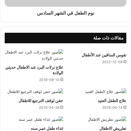
ل
ر
ف
و
ي
نوم الطفل في الشهر السادس
ل
ا
ر
ل
ز
ش
ب
ه
مقالات ذات صلة
ر
ر
أ
ا
س
تقوس الساقين عند الأطفال
ل
ي
س
2022-10-08
ة
علاج نزلات البرد عند الاطفال حديثي
ا
الولادة
ك
د
و
س
2018-08-10
ل
ي
ب
علاج الطفل العنيد
حقن لوقف الترجيع للاطفال
ا
2019-04-28
2018-06-14
ل
ي
ف
تطريش الاطفال
غذاء طفل عمر سنه
ي