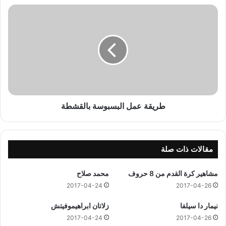
ح
ط
ل
ر
ي
ي
ب
ق
ا
ة
ل
ع
م
م
ك
ل
ث
ا
ف
ل
طريقة عمل البسبوسة بالقشطة
ب
س
ب
و
مقالات ذات صلة
س
ة
مشاهير كرة القدم من 8 حروف
محمد صلاح
ب
2017-04-24
2017-04-26
ا
ل
نيمار دا سيلفا
زلاتان ابراهيموفيتش
ق
2017-04-24
2017-04-26
ش