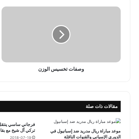
و
ص
ف
ا
ت
ت
خ
س
ي
س
وصفات تخسيس الوزن
ا
ل
و
ز
ن
مقالات ذات صلة
فرجاني ساسي ينتقل
تركي آل شيخ مع بقا
موعد مباراة ريال مدريد ضد إسبانيول في
الدوري الإسباني والقنوات الناقلة
2018-07-19