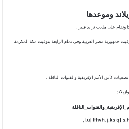
لاند وموعدها
وقيت جمهورية مصر العربية وفي تمام الرابعة بتوقيت مكة المكرمة
صفيات كأس الأمم الإفريقية والقنوات الناقلة .
يلاند .
إفريقية_والقنوات_الناقلة
l.u] lfhvh, j.ks q] 