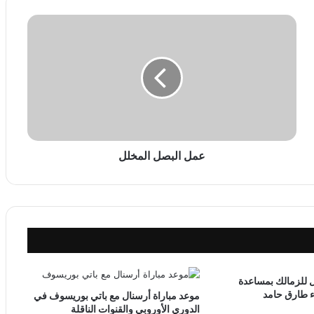
ع
م
ل
ا
ل
ب
ص
ل
ا
ل
عمل البصل المخلل
م
خ
ل
ل
 للزمالك بمساعدة
ء طارق حامد
موعد مباراة أرسنال مع باتي بوريسوف في
الدوري الأوروبي والقنوات الناقلة