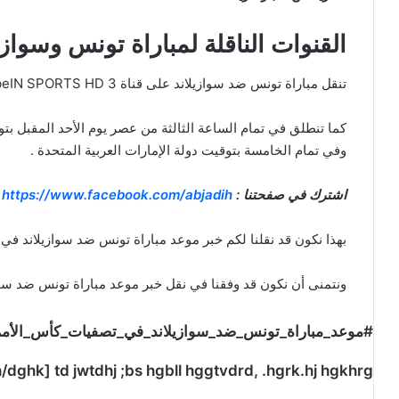
القنوات الناقلة لمباراة تونس وسوازي
تنقل مباراة تونس ضد سوازيلاند على قناة beIN SPORTS HD 3 وتقام على ملعب ترايد فيير .
كما تنطلق في تمام الساعة الثالثة من عصر يوم الأحد المقبل بت
وفي تمام الخامسة بتوقيت دولة الإمارات العربية المتحدة .
اشترك في صفحتنا :
https://www.facebook.com/abjadih
بهذا نكون قد نقلنا لكم خبر موعد مباراة تونس ضد سوازيلاند في ت
ونتمنى أن نكون قد وفقنا في نقل خبر موعد مباراة تونس ضد سواز
#موعد_مباراة_تونس_ضد_سوازيلاند_في_تصفيات_كأس_الأمم_ال
s.h/dghk] td jwtdhj ;bs hgbll hggtvdrd, .hgrk.hj hgkhrg,