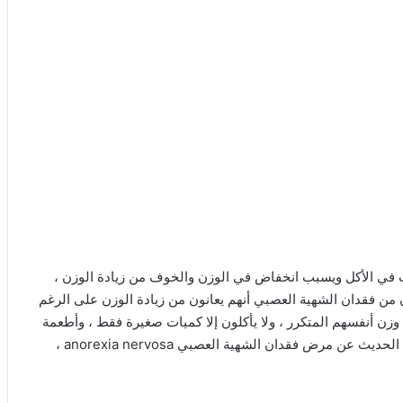
بي anorexia nervosa ، وهو اضطراب في الأكل ويسبب انخفاض في الوزن والخوف من زيادة الوزن ،
ن من فقدان الشهية العصبي أنهم يعانون من زيادة الوزن على الرغم
زن أنفسهم المتكرر ، ولا يأكلون إلا كميات صغيرة فقط ، وأطعمة
معينة ، مما يتعرضون لمخاطر صحية عديدة سوف يرد ذكرها في الحديث عن مرض فقدان الشهية العصبي anorexia nervosa ،