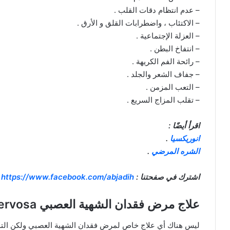
– عدم انتظام دقات القلب .
– الاكتئاب ، واضطرابات القلق و الأرق .
– العزلة الإجتماعية .
– انتفاخ البطن .
– رائحة الفم الكريهة .
– جفاف الشعر والجلد .
– التعب المزمن .
– تقلب المزاج السريع .
اقرأ أيضًا :
انوريكسيا
.
الشره المرضي
.
اشترك في صفحتنا :
https://www.facebook.com/abjadih
علاج مرض فقدان الشهية العصبي anorexia nervosa
ليس هناك أي علاج خاص لمرض فقدان الشهية العصبي ولكن التدخل 