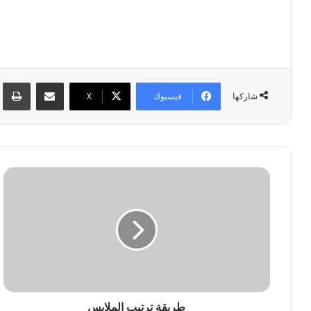
مشاركة عبر البريد
طبا
فيسبوك
‫X
شاركها
ط
ر
ي
ق
ة
ت
ر
ت
ي
ب
طريقة ترتيب الملابس