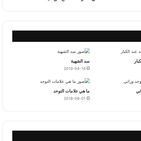
ا
ل
ص
م
غ
م
ن
ا
ل
بار
سد الشهية
ي
2019-04-16
د
ثي
ما هي علامات التوحد
2018-08-01