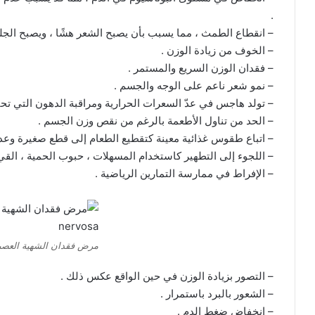
.
– انقطاع الطمث ، مما يسبب بأن يصبح الشعر هشًا ، ويصبح الج
– الخوف من زيادة الوزن .
– فقدان الوزن السريع والمستمر .
– نمو شعر ناعم على الوجه والجسم .
– تولد هاجس في عدّ السعرات الحرارية ومراقبة الدهون التي تحتويه
– الحد من تناول الأطعمة بالرغم من نقص وزن الجسم .
– اتباع طقوس غذائية معينة كتقطيع الطعام إلى قطع صغيرة وعدم 
– اللجوء إلى التطهير كاستخدام المسهلات ، حبوب الحمية ، القيء
– الإفراط في ممارسة التمارين الرياضية .
مرض فقدان الشهية العصبي exia nervosa
– التصور بزيادة الوزن في حين الواقع عكس ذلك .
– الشعور بالبرد باستمرار .
– انخفاض ضغط الدم .