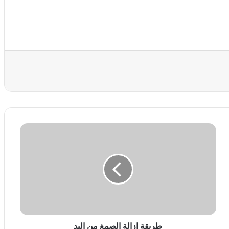
عة
ط
ر
ي
ق
ة
ا
ز
ا
ل
ة
طريقة ازالة الصمغ من اليد