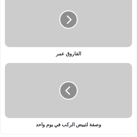
ل
ف
ا
ر
و
ق
ع
م
ر
الفاروق عمر
و
ص
ف
ة
ل
ت
ب
ي
ض
ا
وصفة لتبيض الركب في يوم واحد
ل
ر