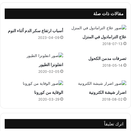
1
4
ر
مقالات ذات صلة
ب
ي
أسباب ارتفاع سكر الدم أثناء النوم
ع
علاج الترامادول في المنزل
ا
2023-04-09
ل
2018-07-13
آ
خ
تصرفات مدمن الكحول
ر
انفلونزا الطيور
2018-05-14
1
2020-02-05
4
4
4
اضرار شيشة الكترونية
الوقاية من كورونا
ه
ج
2020-03-29
2018-08-02
ر
ي
اترك تعليقاً