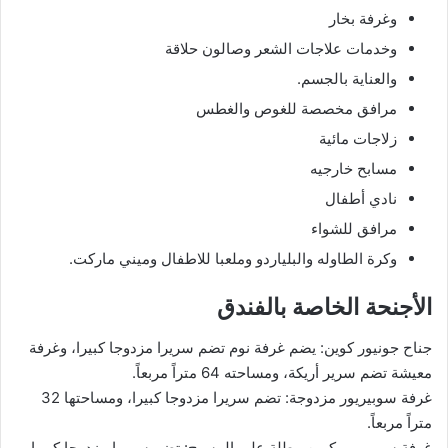
وغرفة بخار
وخدمات علاجات الشعر وصالون حلاقة
والعناية بالجسم.
مرافق مخصصة للغوص والغطس
زلاجات مائية
مسابح خارجيه
نادي أطفال
مرافق للشواء
وكرة الطاوله والبلياردو وملعبا للاطفال وميني ماركت.
الأجنحة الخاصة بالفندق
جناح جونيور كوين: يضم غرفة نوم تضم سريرا مزدوجا كبيرا، وغرفة
معيشة تضم سرير أريكة، ومساحته 64 متراً مربعاً.
غرفة سوبيريور مزدوجة: تضم سريرا مزدوجا كبيرا، ومساحتها 32
متراً مربعاً.
غرفة سوبيريور كوين مطلة على المسبح: تضم سريرا مزدوجا كبيرا،