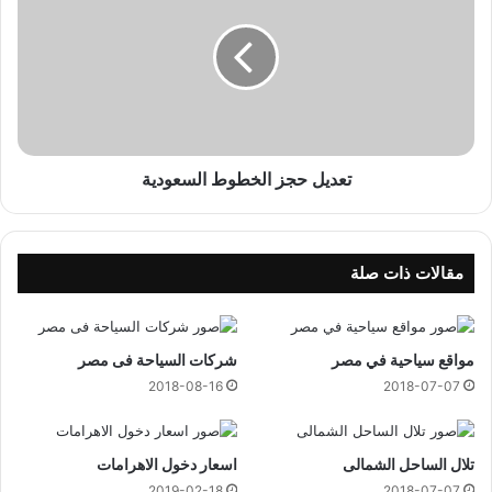
د
د
ي
ي
ل
ح
ج
ز
ا
ل
تعديل حجز الخطوط السعودية
خ
ط
و
ط
مقالات ذات صلة
ا
ل
س
مواقع سياحية في مصر
شركات السياحة فى مصر
ع
و
2018-08-16
2018-07-07
د
ي
ة
تلال الساحل الشمالى
اسعار دخول الاهرامات
2019-02-18
2018-07-07