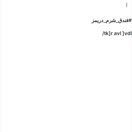
إ
#فندق_شرم_دريمز
tk]r avl ]vdl/