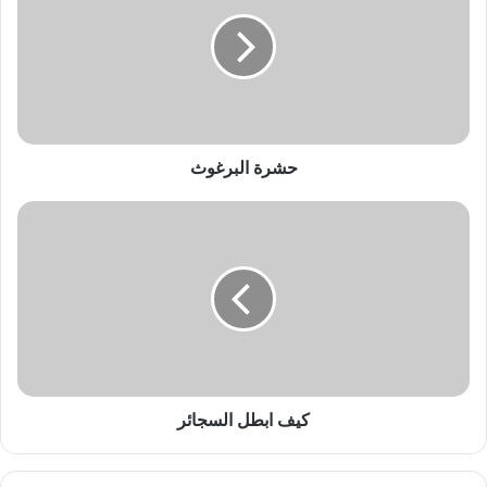
ر
ة
ا
ل
ب
ر
غ
و
حشرة البرغوث
ث
ك
ي
ف
ا
ب
ط
ل
ا
ل
س
كيف ابطل السجائر
ج
ا
ئ