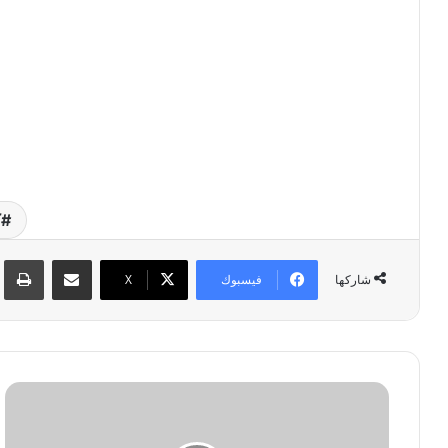
ك
مشاركة عبر البريد
طبا
فيسبوك
‫X
شاركها
خ
ط
و