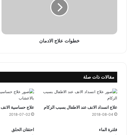
ا
ت
ع
ل
ا
ج
ا
خطوات علاج الادمان
ل
ا
د
م
ا
مقالات ذات صلة
ن
علاج انسداد الانف عند الاطفال بسبب الزكام
علاج حساسية الانف 
2018-07-02
2018-08-04
فلترة الماء
احتقان الحلق