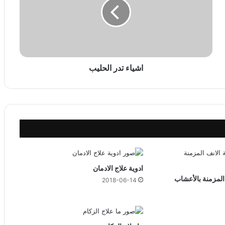
ا
ء
ت
د
ر
ا
ل
اشياء تدر الحليب
ح
ل
ي
ب
ادوية علاج الادمان
المزمنة بالأعشاب
2018-06-14