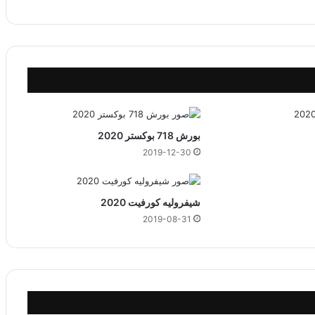
1
3
P
r
o
M
a
x
بورش 718 بوكستر 2020
2019-12-30
شيفروليه كورفيت 2020
2019-08-31