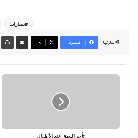
سيارات
مشاركة عبر البريد
طبا
فيسبوك
‫X
شاركها
ت
أ
خ
ر
ا
ل
ن
ط
ق
ع
تأخر النطق عند الأطفال