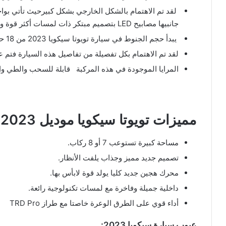
لقد تم الاهتمام بالشكل الخارجي بشكل كبيرحيث تأتي بوا
جانبيها مصابيح LED بتصميم مبتكر ذات لمسات أكثر قوة وجرأة
يبدأ حجم الجنوط في سيارة تويوتا سيكويا 2023 من 18 حتى 22 بوصة وهذا بناء على الفئة التي يقوم العميل بإختيارها .
لقد تم الاهتمام بكل تفصيلة من تفاصيل هذه السيارة فتم ع
المرايا الموجودة في هذه المركبة قابلة للسحب والطي والت
مميزات تويوتا سيكويا موديل 2023:
مساحة كبيرة تستوعب 7 أو 8 ركاب.
تصميم جديد مميز وجذاب يلفت الأنظار.
محرك هجين جديد كليا يولد قوة لابأس بها.
داخلية جميلة وفاخرة مع لمسات تكنولوجية رائعة.
أداء قوي على الطرق الوعرة خاصتا مع طراز TRD Pro
عيوب سيارة سيكويا 2023: