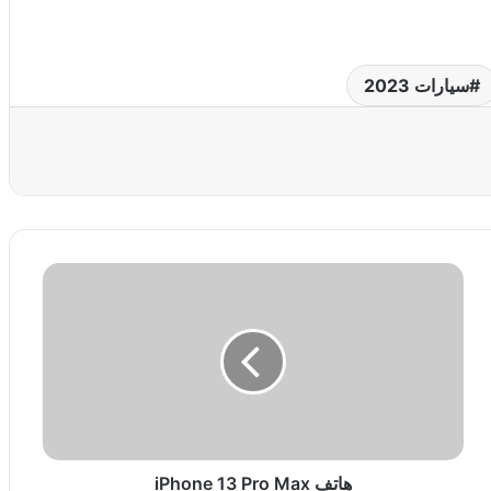
سيارات 2023
عة
ه
ا
ت
ف
i
P
h
o
n
e
هاتف iPhone 13 Pro Max