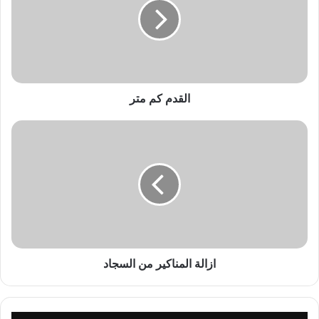
د
م
ك
م
م
ت
ر
القدم كم متر
ا
ز
ا
ل
ة
ا
ل
م
ن
ا
ازالة المناكير من السجاد
ك
ي
ر