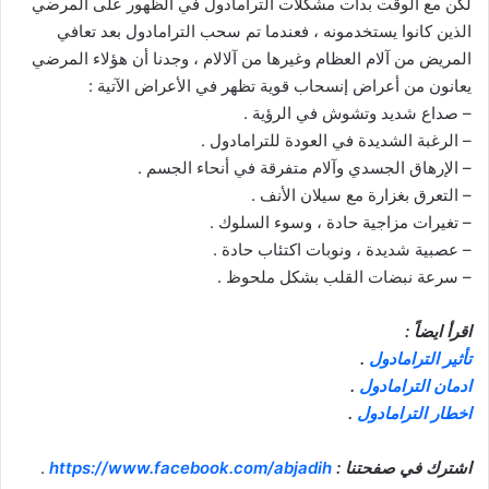
لكن مع الوقت بدأت مشكلات الترامادول في الظهور على المرضي
الذين كانوا يستخدمونه ، فعندما تم سحب الترامادول بعد تعافي
المريض من آلام العظام وغيرها من آلالام ، وجدنا أن هؤلاء المرضي
يعانون من أعراض إنسحاب قوية تظهر في الأعراض الآتية :
– صداع شديد وتشوش في الرؤية .
– الرغبة الشديدة في العودة للترامادول .
– الإرهاق الجسدي وآلام متفرقة في أنحاء الجسم .
– التعرق بغزارة مع سيلان الأنف .
– تغيرات مزاجية حادة ، وسوء السلوك .
– عصبية شديدة ، ونوبات اكتئاب حادة .
– سرعة نبضات القلب بشكل ملحوظ .
اقرأ ايضاً :
تأثير الترامادول
.
ادمان الترامادول
.
اخطار الترامادول
.
اشترك في صفحتنا :
https://www.facebook.com/abjadih
.