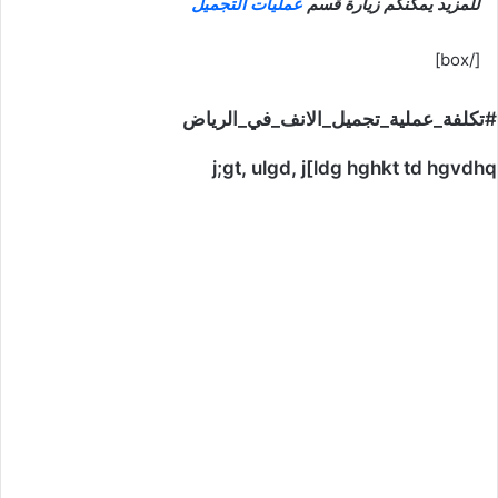
للمزيد يمكنكم زيارة قسم
عمليات التجميل
[/box]
#تكلفة_عملية_تجميل_الانف_في_الرياض
j;gt, ulgd, j[ldg hghkt td hgvdhq