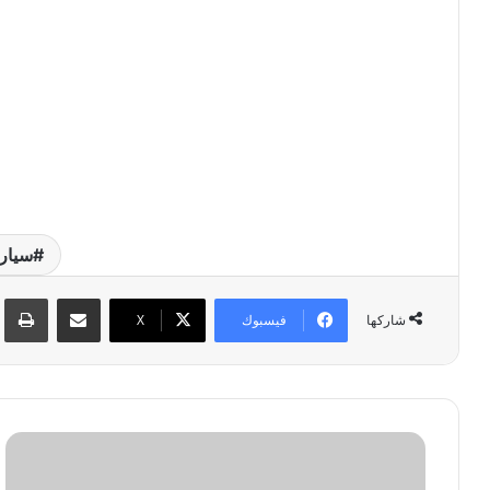
سيارات 
مشاركة عبر البريد
طبا
فيسبوك
‫X
شاركها
ك
ي
ف