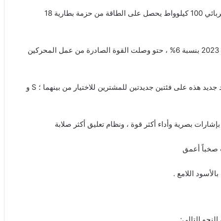
تجمع بنتلي بين عمل محرك V6 سعة 3 لترات تيربو مع محرك كهربائي 100 كيلوواط يحصل على الطاقة من حزمة بطارية 18
لقد زاد تحسين بطارية سيارة بينتايجا هايبرد من قوتها في موديل 2023 بنسبة 6% ، حتو وصلت القوة الصادرة من عمل المحركين
بالإضافة إلى القوة الإضافية والمدى الأكبر ، حصلت سيارة هايبرد جديد هذه على فئتين جديدتين للمشترين للاختيار من بينهما ؛ S و
 صخباً أعمق
لنحو التالي: