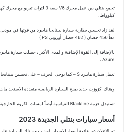
كيلوواط .
معاً 456 حصان ( 462 حصان أوروبي PS )
Azure .
تعمل سيارة هايبرد S – كما يوحي الحرف – على تحسين بينتايجا بإشارات بصرية وأداء أكثر قوة ، ونظام تعليق أكثر صلابة
وهناك اكزوزت جديد يمنح السيارة الرياضية متعددة الاستخدامات
تستبدل حزمة Blackline القياسية أيضاً لمسات الكروم الخارجية بالأسود اللامع .
أسعار سيارات بنتلي الجديدة 2023
تم الإعلان عن قائمة أسعار الإصدار الحديث من تلك السيارة على ا