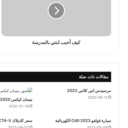
أ
ح
ب
ب
ا
ب
ن
كيف أحبب ابنتي بالمدرسة
ت
ي
ب
ا
ل
مقالات ذات صلة
م
د
ر
مرسيدس اس كلاس 2022
س
2022-08-12
نيسان كيكس 2020
ة
2020-01-18
سيارة فولفو C40 2023 الكهربائية
سعر كاديلاك CT4-V بلاك وينج 2024
2023-06-07
2023-05-08