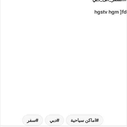
hgstv hgm ]fd
اماكن سياحية
دبي
سفر