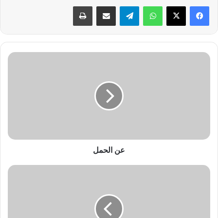
واتساب
تيلقرام
مشاركة عبر البريد
طباعة
ع
ن
ا
ل
ح
م
ل
عن الحمل
ا
م
ا
ك
ن