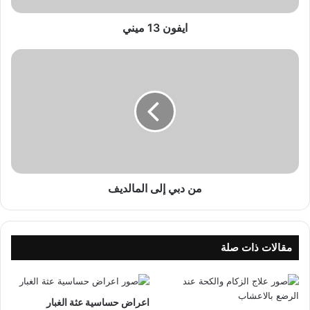
ي
ن
ايفون 13 ميني
ي
م
ن
د
ب
ي
إ
ل
ى
ا
ل
من دبي إلى المالديف
م
ا
ل
د
مقالات ذات صلة
ي
ف
اعراض حساسية عثة الغبار