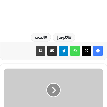
الالوفيرا
الصحه
واتساب
تيلقرام
مشاركة عبر البريد
طباعة
ا
ي
ف
و
ن
1
3
م