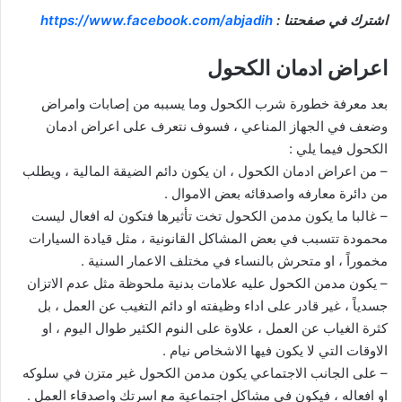
اشترك في صفحتنا :
https://www.facebook.com/abjadih
اعراض ادمان الكحول
بعد معرفة خطورة شرب الكحول وما يسببه من إصابات وامراض
وضعف في الجهاز المناعي ، فسوف نتعرف على اعراض ادمان
الكحول فيما يلي :
– من اعراض ادمان الكحول ، ان يكون دائم الضيقة المالية ، ويطلب
من دائرة معارفه واصدقائه بعض الاموال .
– غالبا ما يكون مدمن الكحول تخت تأثيرها فتكون له افعال ليست
محمودة تتسبب في بعض المشاكل القانونية ، مثل قيادة السيارات
مخموراً ، او متحرش بالنساء في مختلف الاعمار السنية .
– يكون مدمن الكحول عليه علامات بدنية ملحوظة مثل عدم الاتزان
جسدياً ، غير قادر على اداء وظيفته او دائم التغيب عن العمل ، بل
كثرة الغياب عن العمل ، علاوة على النوم الكثير طوال اليوم ، او
الاوقات التي لا يكون فيها الاشخاص نيام .
– على الجانب الاجتماعي يكون مدمن الكحول غير متزن في سلوكه
او افعاله ، فيكون في مشاكل اجتماعية مع اسرتك واصدقاء العمل .