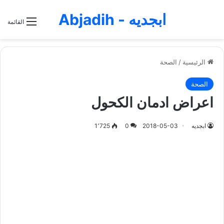
ابجديه - Abjadih
القائمة
الرئيسية
/
الصحة
الصحة
اعراض ادمان الكحول
ابجديه
2018-05-03
0
1٬725