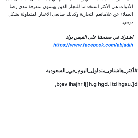
الأدوات هي الأكثر استخداما للتجار الذين يهتمون بمعرفة مدى رضا
العملاء عن علاماتعم التجارية وكذلك صانعي الاخبار المتداولة بشكل
يومي.
اشترك في صفحتنا على الفيس بوك
https://www.facebook.com/abjadih
#أكثر_هاشتاق_متداول_اليوم_في_السعودية
b;ev ihajhr lj]h.g hgd.l td hgsu.]d,