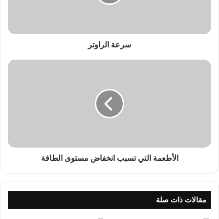
ل
ر
ا
و
ت
سرعة الراوتر
ر
ا
ل
أ
ط
ع
م
ة
ا
ل
ت
الأطعمة التي تسبب انخفاض مستوى الطاقة
ي
ت
س
ب
مقالات ذات صلة
ب
ا