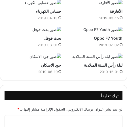
ن
الأفارقة
حسابي الكهرباء
خ
ف
2019-04-13
2019-03-15
ا
ض
م
Oppo F7 Youth
بحث قوقل
س
2019-03-01
2019-07-02
ت
و
ى
ليلة رأس السنة الميلادية
جود الاسكان
ا
ل
2019-06-19
2019-12-31
ط
ا
ق
ة
اترك تعليقاً
لن يتم نشر عنوان بريدك الإلكتروني.
الحقول الإلزامية مشار إليها بـ
*
ا