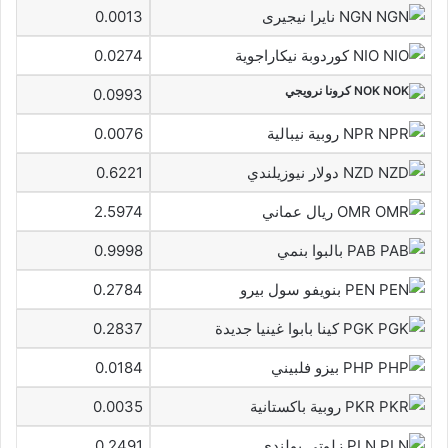
NGN نايرا نيجيرى
0.0013
NIO كوردوبة نيكاراجوية
0.0274
NOK كرونا نرويجي
0.0993
NPR روبية نيبالية
0.0076
NZD دولار نيوزيلندي
0.6221
OMR ريال عماني
2.5974
PAB بالبوا بنمي
0.9998
PEN بنويفو سول بيرو
0.2784
PGK كينا بابوا غينيا جديدة
0.2837
PHP بيزو فلبيني
0.0184
PKR روبية باكستانية
0.0035
PLN زلوتى بولندى
0.2491