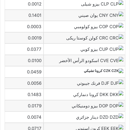
CLP بيزو شيلى
0.0012
CNY يوان صيني
0.1401
COP بيزو كولومبي
0.0003
CRC كولن كوستا ريكى
0.0019
CUP بيزو كوبي
0.0377
CVE اسكودو الرأس الأخضر
0.0100
CZK كرونا تشيكي
0.0459
DJF فرنك جيبوتي
0.0056
DKK كرونا دنماركي
0.1483
DOP بيزو دومنيكاني
0.0179
DZD دينار جزائري
0.0074
EEK كرون استوني
0.0717