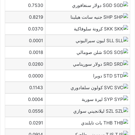
SGD دولار سنغافوري
0.7530
SHP جنيه سانت هيلينا
0.8219
SKK كرونة سلوفاكية
0.0370
SLL ليون سيراليوني
0.0001
SOS شلن صومالي
0.0018
SRD دولار سورينامي
0.0260
STD دوبرا
0.0000
SVC كولون سلفادوري
0.1143
SYP ليرة سورية
0.0004
SZL ليلانجيني سوازي
0.0556
THB بات تايلندي
0.0291
TJS سوموني طاجيكي
0.0914