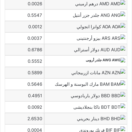
AMD درهم ارميني
0.0026
ANG جلدر جزر أنتيل
0.5547
AOA كوانزا انجولي
0.0012
ARS بيزو أرجنتينى
0.0037
AUD دولار أسترالي
0.6786
AWG جلدر أروبى
0.5552
AZN مانات ازربيجاني
0.5899
BAM مارك البوسنة و الهرسك
0.5646
BBD دولار باربادوسي
0.4951
BDT تاكا بنجلاديشى
0.0092
BHD دينار بحريني
2.6530
BIF فرنك بوروندي
0.0004