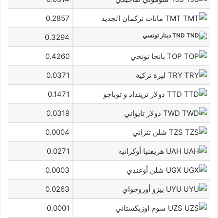
TMT مانات تركمان الجديد
0.2857
TND دينار تونسي
0.3294
TOP بانجا تونجي
0.4260
TRY ليرة تركية
0.0371
TTD دولار ترينداد و توباجو
0.1471
TWD دولار تايواني
0.0319
TZS شلن تنزاني
0.0004
UAH هريفنيا أوكرانية
0.0271
UGX شلن أوغندي
0.0003
UYU بيزو أوروجواي
0.0263
UZS سوم اوزبكستاني
0.0001