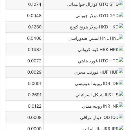
GTQ كوازال جواتيمالي
0.1274
GYD دولار جوياني
0.0048
HKD دولار هونج كونج
0.1280
HNL لمبيرا هندوراسي
0.0406
HRK كونا كرواتي
0.1487
HTG غورد هايتي
0.0072
HUF فورنت مجري
0.0029
IDR روبيه اندونيسي
0.0001
ILS شيكل اسرائيلي
0.2691
INR روبيه هندي
0.0122
IQD دينار عراقي
0.0008
IRR ريال ايراني
0.0000