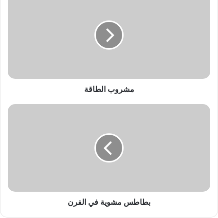
ش
ر
و
ب
ا
ل
ط
ا
ق
مشروب الطاقة
ة
ب
ط
ا
ط
س
م
ش
و
ي
ة
بطاطس مشوية في الفرن
ف