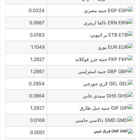
EGP جنيه مصري
0.0324
ERN ناكفا اريتري
0.0667
ETB بر اثيوبي
0.0183
EUR يورو
1.1049
FKP جنيه جزر فوكلاند
1.2827
GBP جنيه استرليني
1.2867
GEL لاري جورجي
0.3854
GHS سيدي غاني
0.0864
GIP جنيه جبل طارق
1.2827
GMD دالاسي جامبي
0.0168
GNF فرنك غيني
0.0001