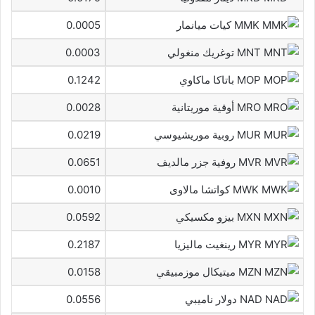
MMK كيات ميانمار
0.0005
MNT توغريك منغولي
0.0003
MOP باتاكا ماكاوي
0.1242
MRO أوقية موريتانية
0.0028
MUR روبية موريشيوسي
0.0219
MVR روفية جزر مالديف
0.0651
MWK كواتشا مالاوى
0.0010
MXN بيزو مكسيكي
0.0592
MYR رينغيت ماليزيا
0.2187
MZN ميتيكال موزمبيقي
0.0158
NAD دولار ناميبي
0.0556