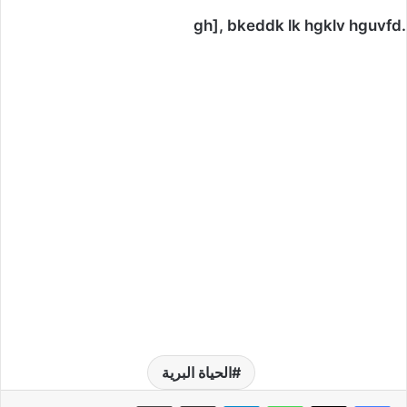
.gh], bkeddk lk hgklv hguvfd
الحياة البرية
واتساب
تيلقرام
مشاركة عبر البريد
طباعة