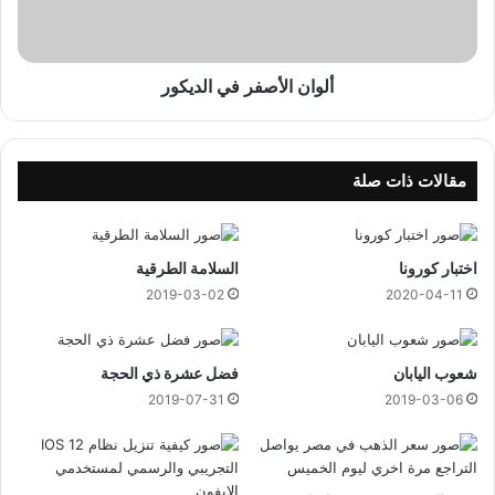
ل
أ
ص
ف
ألوان الأصفر في الديكور
ر
ف
ي
ا
مقالات ذات صلة
ل
د
ي
اختبار كورونا
السلامة الطرقية
ك
و
2019-03-02
2020-04-11
ر
شعوب اليابان
فضل عشرة ذي الحجة
2019-07-31
2019-03-06