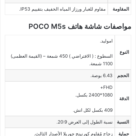
المقاومة
مقاوم للغبار ورزاز المياه الخفيف بتقييم IP53.
مواصفات شاشة هاتف POCO M5s
اموليد.
النوع
السطوع : ( الافتراضي ) 450 شمعة – (القيمة العظمى)
1100 شمعة.
الحجم
6.43 بوصة.
FHD+
1080*2400 بكسل.
الدقة
409 بكسل لكل انش.
النسبة
نسبة الطول إلى العرض 20:9.
حماية
زجاج مُقاوم كورنينج جوريلا الأصدار الثالث.