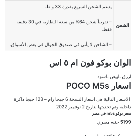
يدعم الشحن السريع بقدرة 33 واط.
– تقريباً شحن 64% من سعة البطارية في 30 دقيقة
الشحن
فقط.
– الشاحن لا يأتي في صندوق الجوال في بعض الأسواق.
الوان بوكو فون ام ٥ اس
ازرق ،ابيض ،اسود
اسعار POCO M5s
الاسعار التالية هي اسعار النسخة
6 جيجا رام – 128 جيجا ذاكرة
داخلية وتم تحديثها بتاريخ 2 نوفمبر 2022
سعر بوكو m5s في مصر
5199
جنيه مصري
سعر بوكو m5s في السعودية