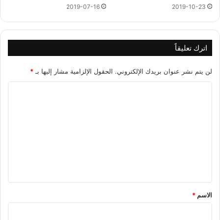
2019-07-16
2019-10-23
اترك تعليقاً
لن يتم نشر عنوان بريدك الإلكتروني.
الحقول الإلزامية مشار إليها بـ
*
ا
ل
ت
ع
ل
ي
ق
*
الاسم
*