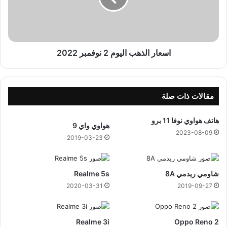
ل
ا
ا
ل
د
ذ
ة
ه
ا
ب
اسعار الذهب اليوم 2 نوفمبر 2022
ل
ا
ط
ل
ب
ي
ي
و
مقالات ذات صلة
ع
م
ي
2
هاتف هواوي نوفا 11 برو
هواوي واي 9
ة
ن
2023-08-09
و
2019-03-23
ف
م
ب
شاومي ريدمي 8A
Realme 5s
ر
2020-03-31
2019-09-27
2
0
2
Realme 3i
Oppo Reno 2
2