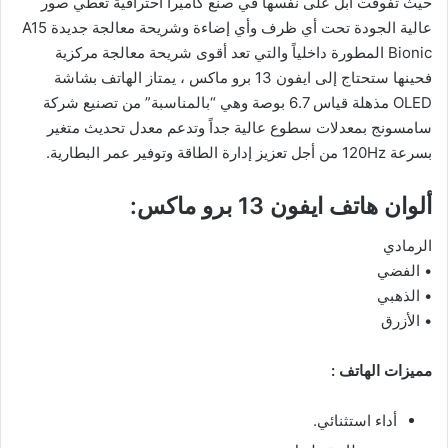
حيث تفوقت آبل على نفسها في صنع كاميرا احترافية تعطي صور
عالية الجودة تحت أي ظرف وأي إضاءة وشريحة معالجة جديدة A15
Bionic المطورة داخلياً والتي تعد أقوى شريحة معالجة مركزية
فحينها ستحتاج إلى ايفون 13 برو ماكس ، يمتاز الهاتف بشاشة
OLED مذهلة قياس 6.7 بوصة وهي “بالمناسبة” من تصنيع شركة
سامسونج بمعدلات سطوع عالية جداً وتدعم معدل تحديث متغير
بسرعة 120Hz من أجل تعزيز إدارة الطاقة وتوفير عمر البطارية.
ألوان هاتف ايفون 13 برو ماكس:
الرمادي
• الفضي
• الذهبي
• الأزرق
مميزات الهاتف :
أداء استثنائي.