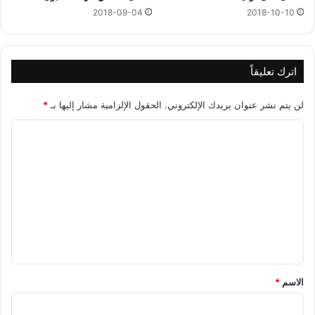
2018-09-04
2018-10-10
اترك تعليقاً
لن يتم نشر عنوان بريدك الإلكتروني.
الحقول الإلزامية مشار إليها بـ
*
ا
ل
ت
ع
ل
ي
ق
*
الاسم
*